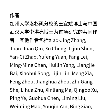
作者
加州大学洛杉矶分校的王宜斌博士与中国
武汉大学李洪亮博士为这项研究的共同作
者。其他作者包括Xiao-Jing Zhang,
Juan-Juan Qin, Xu Cheng, Lijun Shen,
Yan-Ci Zhao, Yufeng Yuan, Fang Lei,
Ming-Ming Chen, Huilin Yang, Liangjie
Bai, Xiaohui Song, Lijin Lin, Meng Xia,
Feng Zhou, Jianghua Zhou, Zhi-Gang
She, Lihua Zhu, Xinliang Ma, Qingbo Xu,
Ping Ye, Guohua Chen, Liming Liu,
Weiming Mao, Youqin Yan, Bing Xiao,